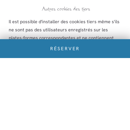
Autres cookies des tiers
Il est possible d'installer des cookies tiers même s'ils
ne sont pas des utilisateurs enregistrés sur les
plates-formes correspondantes et ne contiennent
pas d'informations personnelles ou pertinentes. C'est
RÉSERVER
souvent le cas lorsque vous donnez à l'un des
boutons sociaux qui naviguent vers le site tiers
correspondant. En réalité, nous ne sommes pas à
l'origine du cookie, mais celui-ci est placé sur le site
web de destination, et il doit vous avertir, mais
comme il arrive souvent sur notre site web plate-
forme commune) Les cookies peuvent varier dans le
temps :
Nous ne les utilisons pas