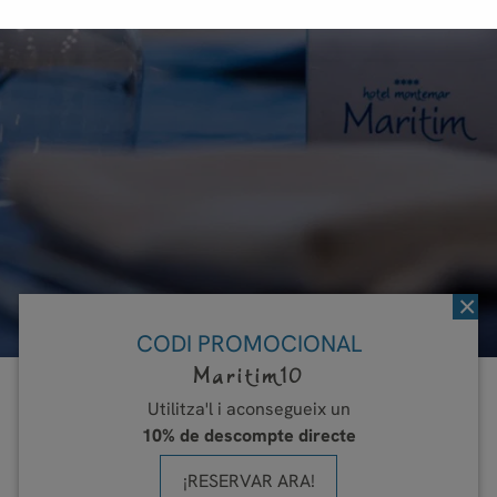
×
CODI PROMOCIONAL
Maritim10
Utilitza'l i aconsegueix un
10% de descompte directe
Buffet
¡RESERVAR ARA!